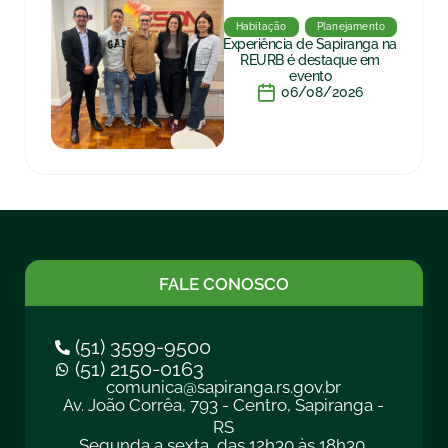
Habitação
Planejamento
Experiência de Sapiranga na
REURB é destaque em
evento
06/08/2026
FALE CONOSCO
(51) 3599-9500
(51) 2150-0163
comunica@sapiranga.rs.gov.br
Av. João Corrêa, 793 - Centro, Sapiranga -
RS
Segunda a sexta, das 12h30 às 18h30.