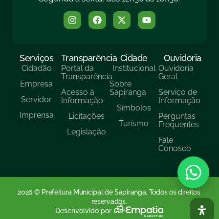
Serviços
Transparência
Cidade
Ouvidoria
Cidadão
Portal da
Institucional
Ouvidoria
Transparência
Geral
Empresa
Sobre
Acesso à
Sapiranga
Serviço de
Servidor
Informação
Informação
Símbolos
Imprensa
Licitações
Perguntas
Turísmo
Frequentes
Legislação
Fale
Conosco
2026 © Prefeitura Municipal de Sapiranga. Todos os direitos
reservados.
Desenvolvido por