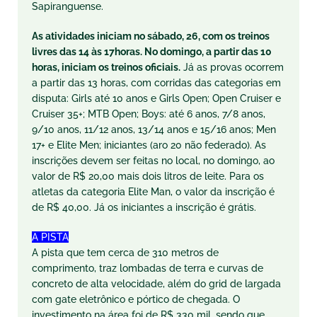
Sapiranguense.
As atividades iniciam no
sábado
, 26, com os treinos
livres das 14 às 17horas. No
domingo
, a partir das 10
horas, iniciam os treinos oficiais.
Já as provas ocorrem
a partir das 13 horas, com corridas das categorias em
disputa: Girls até 10 anos e Girls Open; Open Cruiser e
Cruiser 35+; MTB Open; Boys: até 6 anos, 7/8 anos,
9/10 anos, 11/12 anos, 13/14 anos e 15/16 anos; Men
17+ e Elite Men; iniciantes (aro 20 não federado). As
inscrições devem ser feitas no local, no
domingo
, ao
valor de R$ 20,00 mais dois litros de leite. Para os
atletas da categoria Elite Man, o valor da inscrição é
de R$ 40,00. Já os iniciantes a inscrição é grátis.
A PISTA
A pista que tem cerca de 310 metros de
comprimento, traz lombadas de terra e curvas de
concreto de alta velocidade, além do grid de largada
com gate eletrônico e pórtico de chegada. O
investimento na área foi de R$ 330 mil, sendo que