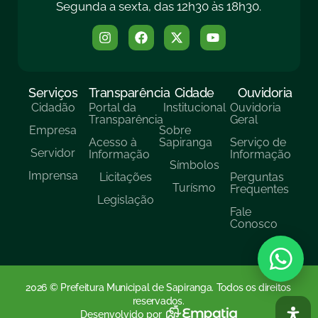
Segunda a sexta, das 12h30 às 18h30.
Serviços
Transparência
Cidade
Ouvidoria
Cidadão
Portal da
Institucional
Ouvidoria
Transparência
Geral
Empresa
Sobre
Acesso à
Sapiranga
Serviço de
Servidor
Informação
Informação
Símbolos
Imprensa
Licitações
Perguntas
Turísmo
Frequentes
Legislação
Fale
Conosco
2026 © Prefeitura Municipal de Sapiranga. Todos os direitos
reservados.
Desenvolvido por