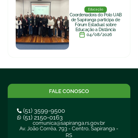
Educação
Coordenadora do Polo UAB
de Sapiranga participa de
Fórum Estadual sobre
Educação a Distância
04/08/2026
FALE CONOSCO
(51) 3599-9500
(51) 2150-0163
comunica@sapiranga.rs.gov.br
Av. João Corrêa, 793 - Centro, Sapiranga -
RS