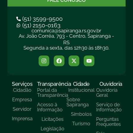
FALE CONOSCO
(51) 3599-9500
(51) 2150-0163
comunica@sapiranga.rs.gov.br
Av. João Corrêa, 793 - Centro, Sapiranga -
RS
Segunda a sexta, das 12h30 às 18h30.
Serviços
Transparência
Cidade
Ouvidoria
Cidadão
Portal da
Institucional
Ouvidoria
Transparência
Geral
Empresa
Sobre
Acesso à
Sapiranga
Serviço de
Servidor
Informação
Informação
Símbolos
Imprensa
Licitações
Perguntas
Turísmo
Frequentes
Legislação