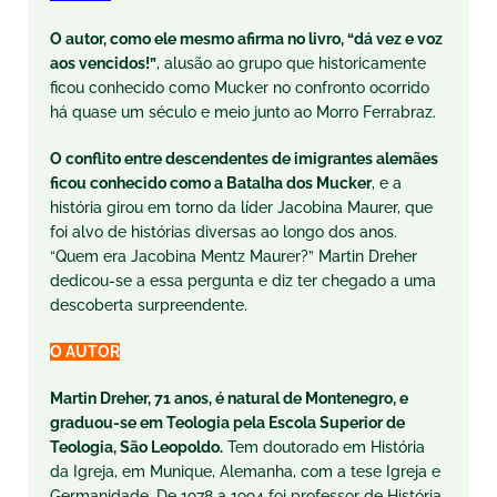
O autor, como ele mesmo afirma no livro, “dá vez e voz
aos vencidos!”
, alusão ao grupo que historicamente
ficou conhecido como Mucker no confronto ocorrido
há quase um século e meio junto ao Morro Ferrabraz.
O conflito entre descendentes de imigrantes alemães
ficou conhecido como a Batalha dos Mucker
, e a
história girou em torno da líder Jacobina Maurer, que
foi alvo de histórias diversas ao longo dos anos.
“Quem era Jacobina Mentz Maurer?” Martin Dreher
dedicou-se a essa pergunta e diz ter chegado a uma
descoberta surpreendente.
O AUTOR
Martin Dreher, 71 anos, é natural de Montenegro, e
graduou-se em Teologia pela Escola Superior de
Teologia, São Leopoldo.
Tem doutorado em História
da Igreja, em Munique, Alemanha, com a tese Igreja e
Germanidade. De 1978 a 1994 foi professor de História