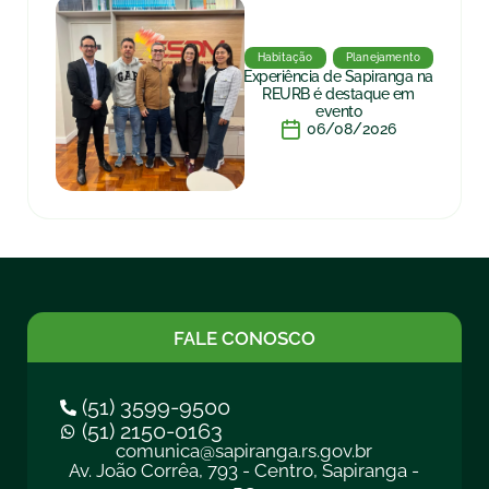
Habitação
Planejamento
Experiência de Sapiranga na
REURB é destaque em
evento
06/08/2026
FALE CONOSCO
(51) 3599-9500
(51) 2150-0163
comunica@sapiranga.rs.gov.br
Av. João Corrêa, 793 - Centro, Sapiranga -