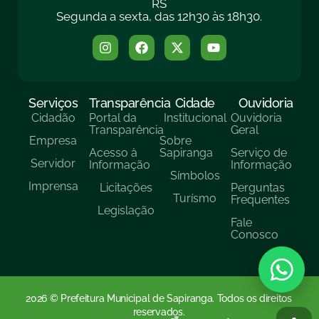
RS
Segunda a sexta, das 12h30 às 18h30.
Serviços
Transparência
Cidade
Ouvidoria
Cidadão
Portal da
Institucional
Ouvidoria
Transparência
Geral
Empresa
Sobre
Acesso à
Sapiranga
Serviço de
Servidor
Informação
Informação
Símbolos
Imprensa
Licitações
Perguntas
Turísmo
Frequentes
Legislação
Fale
Conosco
2026 © Prefeitura Municipal de Sapiranga. Todos os direitos
reservados.