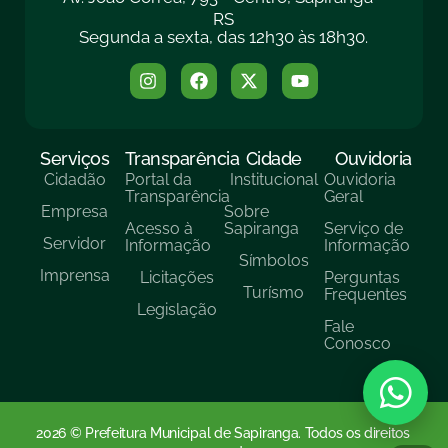
RS
Segunda a sexta, das 12h30 às 18h30.
Serviços
Transparência
Cidade
Ouvidoria
Cidadão
Portal da
Institucional
Ouvidoria
Transparência
Geral
Empresa
Sobre
Acesso à
Sapiranga
Serviço de
Servidor
Informação
Informação
Símbolos
Imprensa
Licitações
Perguntas
Turísmo
Frequentes
Legislação
Fale
Conosco
2026 © Prefeitura Municipal de Sapiranga. Todos os direitos