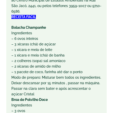
ao Centro Municipal de Estudos Ambientais na Rua
São Jacó, 2441, ou pelos telefones 3959-1007 ou 9710-
6586.
RECEITA FÁCIL
Bolacha Champanhe
Ingredientes
– 6 ovos inteiros
– 3 xícaras (chá) de açúcar
– 1 xícara e meia de leite
– 1 xícara e meia (chá) de banha
– 2 colheres (sopa) sal amoníaco
– 2 xícaras de amido de milho
– 1 pacote de coco, farinha até dar o ponto
Modo de preparo: Misturar bem todos os ingredientes.
Deixar descansar por 15 minutos , passar na máquina.
Passar na clara sem bater e após acrescentar o
açúcar Cristal
Broa de Polvilho Doce
Ingredientes
– 3 ovos