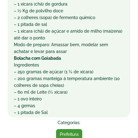
– 1 xícara (chá) de gordura
– ½ Kg de polvilho doce
– 2 colheres (sopa) de fermento químico
– 1 pitada de sal
– 1 xícara (chá) de açúcar e amido de milho (maizena)
até dar o ponto
Modo de preparo: Amassar bem, modelar sem
achatar e levar para assar
Bolacha com Goiabada
Ingredientes
– 250 gramas de açúcar (1 ¼ de xícara)
– 200 gramas manteiga à temperatura ambiente (10
colheres de sopa cheias)
– 60 ml de Leite (¼ xícara)
– 1 ovo inteiro
– 4 gemas
– 1 pitada de Sal
Categorias:
Prefeitura