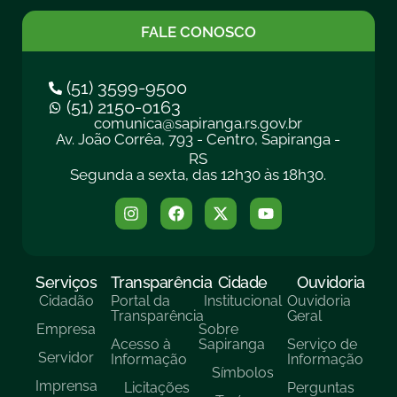
FALE CONOSCO
(51) 3599-9500
(51) 2150-0163
comunica@sapiranga.rs.gov.br
Av. João Corrêa, 793 - Centro, Sapiranga -
RS
Segunda a sexta, das 12h30 às 18h30.
Serviços
Transparência
Cidade
Ouvidoria
Cidadão
Portal da
Institucional
Ouvidoria
Transparência
Geral
Empresa
Sobre
Acesso à
Sapiranga
Serviço de
Servidor
Informação
Informação
Símbolos
Imprensa
Licitações
Perguntas