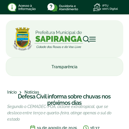
Transparência
Início
Notícias
Defesa Civil informa sobre chuvas nos
próximos dias
Segundo o CEMADEC-POA, ciclone extratropical, que se
desloca entre terça e quarta-feira, atinge apenas o sul do
estado
19 de agosto de 2025
16:37