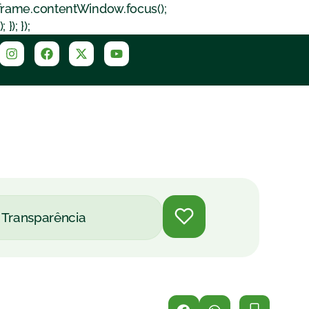
iframe.contentWindow.focus();
); });
Transparência