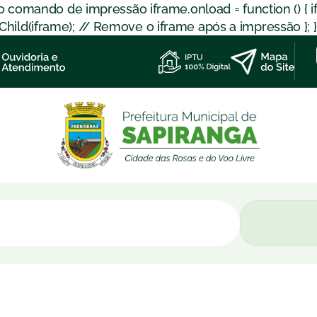
 o comando de impressão iframe.onload = function () { 
d(iframe); // Remove o iframe após a impressão }; }); }