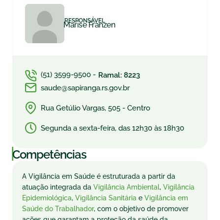
RESPONSÁVEL
Marise Franzen
(51) 3599-9500 -
Ramal: 8223
saude@sapiranga.rs.gov.br
Rua Getúlio Vargas, 505 - Centro
Segunda a sexta-feira, das 12h30 às 18h30
|
Competências
A Vigilância em Saúde é estruturada a partir da
atuação integrada da
Vigilância Ambiental
,
Vigilância
Epidemiológica
,
Vigilância Sanitária
e
Vigilância em
Saúde do Trabalhador
, com o objetivo de promover
ações que garantam a proteção da saúde da