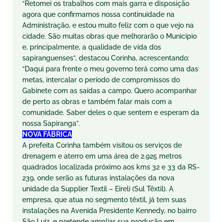
“Retomei os trabalhos com mais garra e disposição
agora que confirmamos nossa continuidade na
Administração, e estou muito feliz com o que vejo na
cidade. São muitas obras que melhorarão o Município
e, principalmente, a qualidade de vida dos
sapiranguenses”, destacou Corinha, acrescentando:
“Daqui para frente o meu governo terá como uma das
metas, intercalar o período de compromissos do
Gabinete com as saídas a campo. Quero acompanhar
de perto as obras e também falar mais com a
comunidade. Saber deles o que sentem e esperam da
nossa Sapiranga”.
NOVA FÁBRICA
A prefeita Corinha também visitou os serviços de
drenagem e aterro em uma área de 2.925 metros
quadrados localizada próximo aos kms 32 e 33 da RS-
239, onde serão as futuras instalações da nova
unidade da Supplier Textil – Eireli (Sul Têxtil). A
empresa, que atua no segmento têxtil, já tem suas
instalações na Avenida Presidente Kennedy, no bairro
São Luiz, e pretende ampliar sua produção em