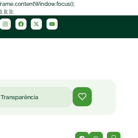
iframe.contentWindow.focus();
); });
Transparência