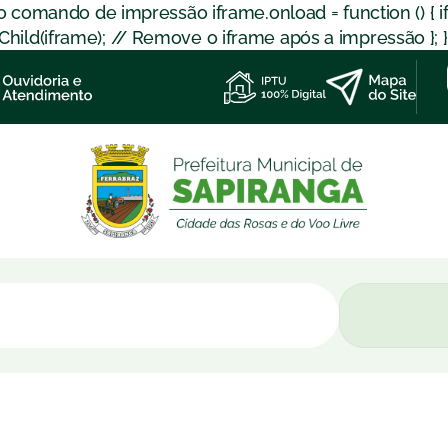
 o comando de impressão iframe.onload = function () { 
d(iframe); // Remove o iframe após a impressão }; }); }