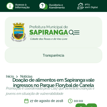
Transparência
Início
Notícias
Doação de alimentos em Sapiranga vale
ingressos no Parque Florybal de Canela
Promoção é coordenada pelo Casf que beneficia crianças e
jovens em situação de vulnerabilidade
27 de agosto de 2018
00:00