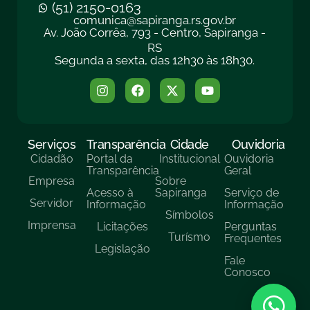
(51) 2150-0163
comunica@sapiranga.rs.gov.br
Av. João Corrêa, 793 - Centro, Sapiranga -
RS
Segunda a sexta, das 12h30 às 18h30.
Serviços
Transparência
Cidade
Ouvidoria
Cidadão
Portal da
Institucional
Ouvidoria
Transparência
Geral
Empresa
Sobre
Acesso à
Sapiranga
Serviço de
Servidor
Informação
Informação
Símbolos
Imprensa
Licitações
Perguntas
Turísmo
Frequentes
Legislação
Fale
Conosco