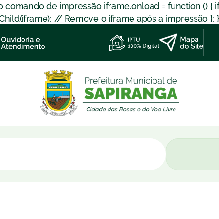
 o comando de impressão iframe.onload = function () { 
d(iframe); // Remove o iframe após a impressão }; }); }