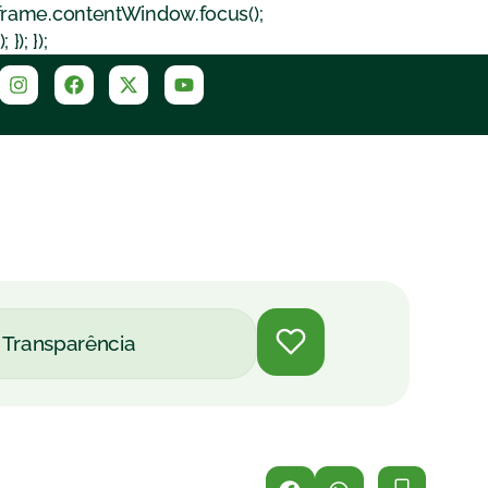
iframe.contentWindow.focus();
); });
Transparência