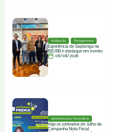
Habitação
Planejamento
Experiência de Sapiranga na
REURB é destaque em evento
06/08/2026
Administração Fazendária
Veja os sorteados de Julho da
Campanha Nota Fiscal