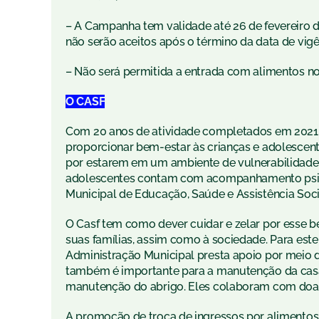
– A Campanha tem validade até 26 de fevereiro de 
não serão aceitos após o término da data de vigê
– Não será permitida a entrada com alimentos no
O CASF
Com 20 anos de atividade completados em 2021, 
proporcionar bem-estar às crianças e adolescente
por estarem em um ambiente de vulnerabilidade ju
adolescentes contam com acompanhamento psico
Municipal de Educação, Saúde e Assistência Socia
O Casf tem como dever cuidar e zelar por esse b
suas famílias, assim como à sociedade. Para est
Administração Municipal presta apoio por meio d
também é importante para a manutenção da cas
manutenção do abrigo. Eles colaboram com doaçõ
A promoção de troca de ingressos por alimento