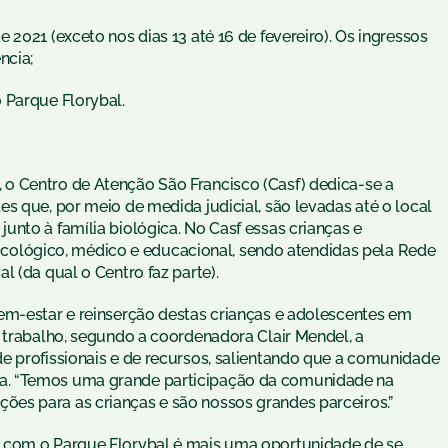
2021 (exceto nos dias 13 até 16 de fevereiro). Os ingressos
ncia;
 Parque Florybal.
o Centro de Atenção São Francisco (Casf) dedica-se a
s que, por meio de medida judicial, são levadas até o local
nto à família biológica. No Casf essas crianças e
lógico, médico e educacional, sendo atendidas pela Rede
l (da qual o Centro faz parte).
em-estar e reinserção destas crianças e adolescentes em
e trabalho, segundo a coordenadora Clair Mendel, a
e profissionais e de recursos, salientando que a comunidade
a. “Temos uma grande participação da comunidade na
es para as crianças e são nossos grandes parceiros.”
s com o Parque Florybal é mais uma oportunidade de se