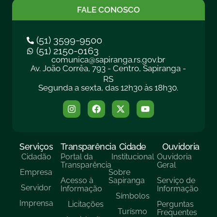
FALE CONOSCO
(51) 3599-9500
(51) 2150-0163
comunica@sapiranga.rs.gov.br
Av. João Corrêa, 793 - Centro, Sapiranga -
RS
Segunda a sexta, das 12h30 às 18h30.
Serviços
Transparência
Cidade
Ouvidoria
Cidadão
Portal da
Institucional
Ouvidoria
Transparência
Geral
Empresa
Sobre
Acesso à
Sapiranga
Serviço de
Servidor
Informação
Informação
Símbolos
Imprensa
Licitações
Perguntas
Turísmo
Frequentes