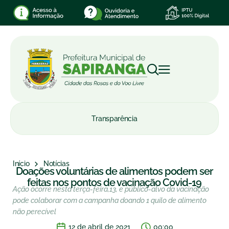
Transparência
Início
Notícias
Doações voluntárias de alimentos podem ser
feitas nos pontos de vacinação Covid-19
Ação ocorre nesta terça-feira,13, e público-alvo da vacinação
pode colaborar com a campanha doando 1 quilo de alimento
não perecível
12 de abril de 2021
00:00