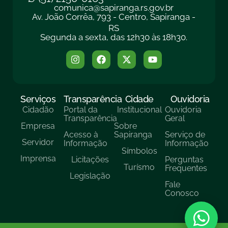
comunica@sapiranga.rs.gov.br
Av. João Corrêa, 793 - Centro, Sapiranga -
RS
Segunda a sexta, das 12h30 às 18h30.
Serviços
Transparência
Cidade
Ouvidoria
Cidadão
Portal da
Institucional
Ouvidoria
Transparência
Geral
Empresa
Sobre
Acesso à
Sapiranga
Serviço de
Servidor
Informação
Informação
Símbolos
Imprensa
Licitações
Perguntas
Turísmo
Frequentes
Legislação
Fale
Conosco