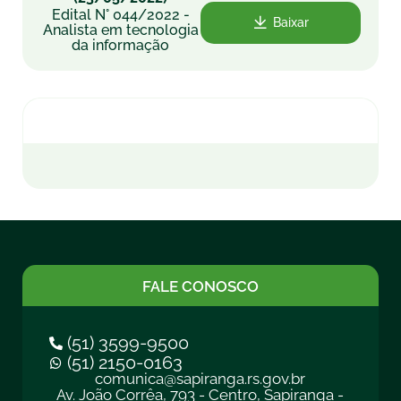
Edital N° 044/2022 -
Baixar
Analista em tecnologia
da informação
FALE CONOSCO
(51) 3599-9500
(51) 2150-0163
comunica@sapiranga.rs.gov.br
Av. João Corrêa, 793 - Centro, Sapiranga -