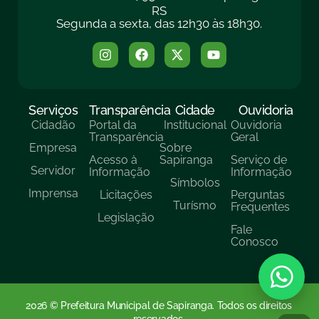
RS
Segunda a sexta, das 12h30 às 18h30.
Serviços
Transparência
Cidade
Ouvidoria
Cidadão
Portal da
Institucional
Ouvidoria
Transparência
Geral
Empresa
Sobre
Acesso à
Sapiranga
Serviço de
Servidor
Informação
Informação
Símbolos
Imprensa
Licitações
Perguntas
Turísmo
Frequentes
Legislação
Fale
Conosco
2026 © Prefeitura Municipal de Sapiranga. Todos os direitos