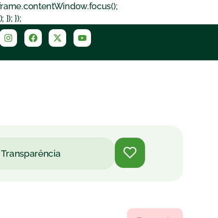
iframe.contentWindow.focus();
); });
Transparência