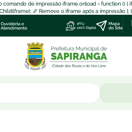
 o comando de impressão iframe.onload = function () { 
d(iframe); // Remove o iframe após a impressão }; }); }