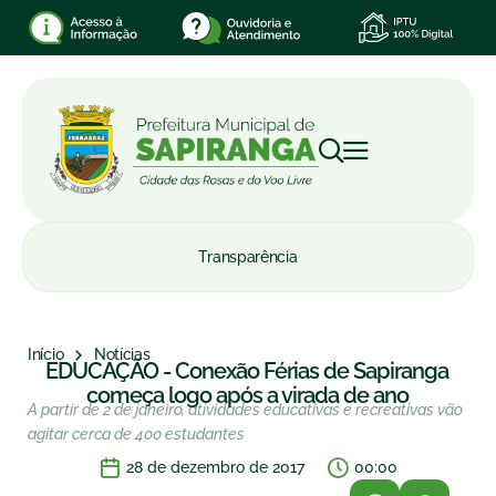
Transparência
Início
Notícias
EDUCAÇÃO - Conexão Férias de Sapiranga
começa logo após a virada de ano
A partir de 2 de janeiro, atividades educativas e recreativas vão
agitar cerca de 400 estudantes
28 de dezembro de 2017
00:00