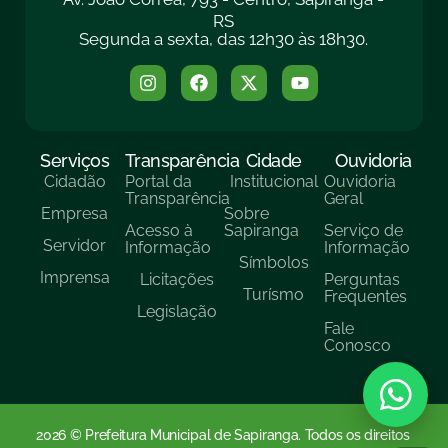
RS
Segunda a sexta, das 12h30 às 18h30.
Serviços
Transparência
Cidade
Ouvidoria
Cidadão
Portal da
Institucional
Ouvidoria
Transparência
Geral
Empresa
Sobre
Acesso à
Sapiranga
Serviço de
Servidor
Informação
Informação
Símbolos
Imprensa
Licitações
Perguntas
Turísmo
Frequentes
Legislação
Fale
Conosco
2026 © Prefeitura Municipal de Sapiranga. Todos os direitos