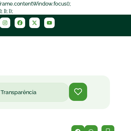
iframe.contentWindow.focus();
); });
Transparência