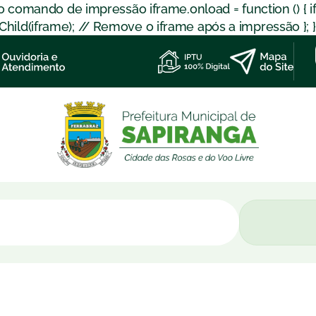
 o comando de impressão iframe.onload = function () { 
d(iframe); // Remove o iframe após a impressão }; }); }