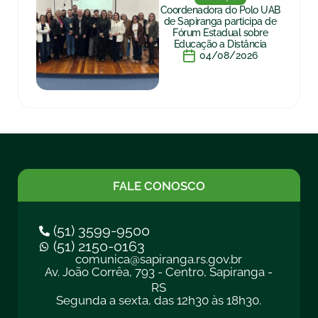
Coordenadora do Polo UAB
de Sapiranga participa de
Fórum Estadual sobre
Educação a Distância
04/08/2026
FALE CONOSCO
(51) 3599-9500
(51) 2150-0163
comunica@sapiranga.rs.gov.br
Av. João Corrêa, 793 - Centro, Sapiranga -
RS
Segunda a sexta, das 12h30 às 18h30.