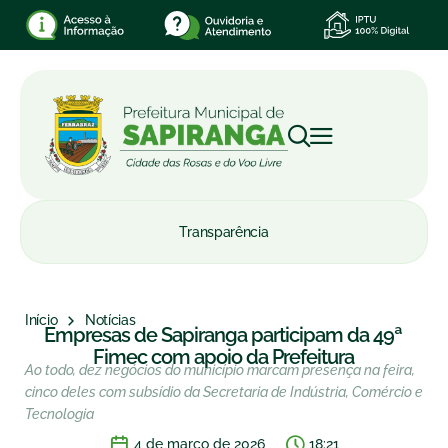
Transparência
Início
Notícias
Empresas de Sapiranga participam da 49ª
Fimec com apoio da Prefeitura
Ao todo, dez negócios do município marcam presença na feira,
cinco deles com subsídio da Secretaria de Indústria, Comércio e
Tecnologia
4 de março de 2026
18:21