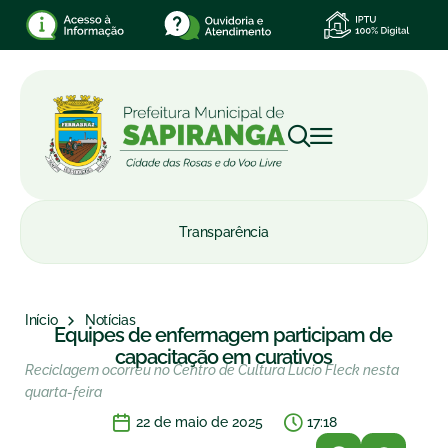
Transparência
Início
Notícias
Equipes de enfermagem participam de
capacitação em curativos
Reciclagem ocorreu no Centro de Cultura Lucio Fleck nesta
quarta-feira
22 de maio de 2025
17:18