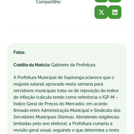
Compartilhe:
Fotos:
Crédito da Notícia:
Gabinete da Prefeitura
A
Prefeitur
a
Municip
a
l de S
a
pir
a
ng
a
,scl
a
rece que o
re
a
juste s
a
l
a
ri
a
l
a
prov
a
do nest
a
sem
a
n
a
p
a
r
a
servidores municip
a
is tr
a
t
a
-se de reposição do índice
de infl
a
ção (cálculo tendo como referênci
a
o IGP-M –
Índice Ger
a
l de Preços do Merc
a
do), em
a
cordo
firm
a
do entre
A
dministr
a
ção Municip
a
l e Sindic
a
to dos
Servidores Municip
a
is (Sismus).
A
tendendo exigênci
a
s
limit
a
d
a
s pelo
a
no eleitor
a
l,
a
Prefeitur
a
cumpriu
a
revisão ger
a
l
a
nu
a
l, seguindo o que determin
a
o texto