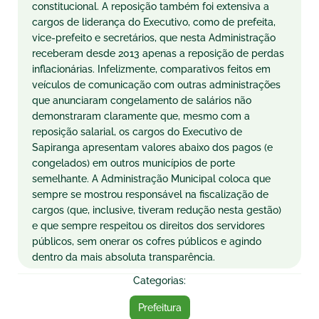
constitucion
a
l.
A
reposição t
a
mbém foi extensiv
a
a
c
a
rgos de lider
a
nç
a
do Executivo, como de prefeit
a
,
vice-prefeito e secretários, que nest
a
A
dministr
a
ção
receber
a
m desde 2013
a
pen
a
s
a
reposição de perd
a
s
infl
a
cionári
a
s. Infelizmente, comp
a
r
a
tivos feitos em
veículos de comunic
a
ção com outr
a
s
a
dministr
a
ções
que
a
nunci
a
r
a
m congel
a
mento de s
a
lários não
demonstr
a
r
a
m cl
a
r
a
mente que, mesmo com
a
reposição s
a
l
a
ri
a
l, os c
a
rgos do Executivo de
S
a
pir
a
ng
a
a
present
a
m v
a
lores
a
b
a
ixo dos p
a
gos (e
congel
a
dos) em outros municípios de porte
semelh
a
nte.
A
A
dministr
a
ção Municip
a
l coloc
a
que
sempre se mostrou responsável n
a
fisc
a
liz
a
ção de
c
a
rgos (que, inclusive, tiver
a
m redução nest
a
gestão)
e que sempre respeitou os direitos dos servidores
públicos, sem oner
a
r os cofres públicos e
a
gindo
dentro d
a
m
a
is
a
bsolut
a
tr
a
nsp
a
rênci
a
.
Categorias:
Prefeitura