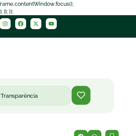
iframe.contentWindow.focus();
); });
Transparência