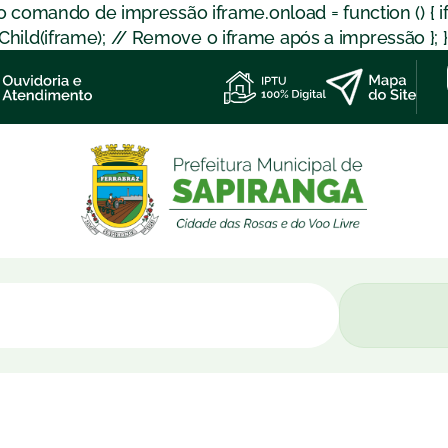
 o comando de impressão iframe.onload = function () { 
d(iframe); // Remove o iframe após a impressão }; }); }