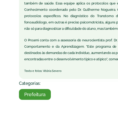
também de saúde. Essa equipe aplica os protocolos que
Conhecimento coordenado pelo Dr. Guilherme Nogueira. O
protocolos específicos. No diagnóstico do Transtorno
fonoaudiólogo, em outras é preciso psicomotricista, algun
não só para diagnosticar a dificuldade do aluno, mas também
O Proami conta com a assessoria do neurocientista prof. D
Comportamento e da Aprendizagem. ”Este programa de i
destinados às demandas de cada indivíduo, aumentando as pr
encontradas entre o desenvolvimento típico e atípico”, come
Texto e fotos: Vitória Severo
Categorias:
Prefeitura