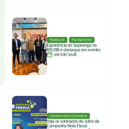
Habitação
Planejamento
Experiência de Sapiranga na
REURB é destaque em evento
06/08/2026
Administração Fazendária
Veja os sorteados de Julho da
Campanha Nota Fiscal