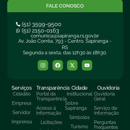
FALE CONOSCO
(51) 3599-9500
(51) 2150-0163
comunica@sapiranga.rs.gov.br
Av. João Corrêa, 793 - Centro, Sapiranga -
RS
Segunda a sexta, das 12h30 às 18h30.
Serviços
Transparência
Cidade
Ouvidoria
Cidadão
Portal da
Institucional
Ouvidoria
Transparência
Geral
Empresa
Sobre
Acesso à
Sapiranga
Serviço de
Servidor
Informação
Informação
Símbolos
Imprensa
Licitações
Perguntas
Turísmo
Frequentes