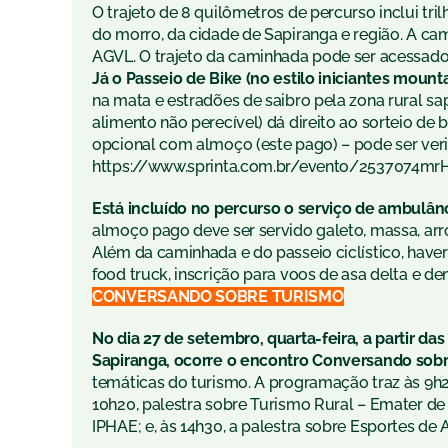
O trajeto de 8 quilômetros de percurso inclui tri
do morro, da cidade de Sapiranga e região. A c
AGVL. O trajeto da caminhada pode ser acessado
Já o Passeio de Bike (no estilo iniciantes mount
na mata e estradões de saibro pela zona rural sa
alimento não perecível) dá direito ao sorteio de
opcional com almoço (este pago) – pode ser ver
https://www.sprinta.com.br/evento/2537074mrH
Está incluído no percurso o serviço de ambulân
almoço pago deve ser servido galeto, massa, arroz,
Além da caminhada e do passeio ciclístico, ha
food truck, inscrição para voos de asa delta e d
CONVERSANDO SOBRE TURISMO
No dia 27 de setembro, quarta-feira, a partir da
Sapiranga, ocorre o encontro Conversando sobr
temáticas do turismo. A programação traz às 9h2
10h20, palestra sobre Turismo Rural – Emater de 
IPHAE; e, às 14h30, a palestra sobre Esportes de 