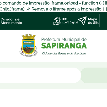
 o comando de impressão iframe.onload = function () { 
d(iframe); // Remove o iframe após a impressão }; }); }