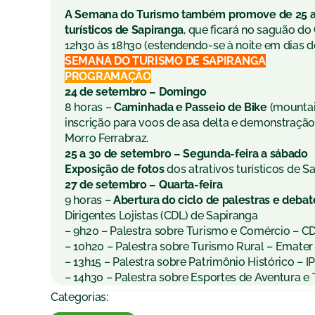
A Semana do Turismo também promove de 25 a 3
turísticos de Sapiranga
, que ficará no saguão do
12h30 às 18h30 (estendendo-se à noite em dias d
SEMANA DO TURISMO DE SAPIRANGA
PROGRAMAÇÃO
24 de setembro – Domingo
8 horas –
Caminhada e Passeio de Bike
(mountai
inscrição para voos de asa delta e demonstraçã
Morro Ferrabraz.
25 a 30 de setembro – Segunda-feira a sábado
Exposição de fotos
dos atrativos turísticos de S
27 de setembro – Quarta-feira
9 horas –
Abertura do ciclo de palestras e deb
Dirigentes Lojistas (CDL) de Sapiranga
– 9h20 – Palestra sobre Turismo e Comércio – C
– 10h20 – Palestra sobre Turismo Rural – Emater
– 13h15 – Palestra sobre Patrimônio Histórico – I
– 14h30 – Palestra sobre Esportes de Aventura e 
Categorias: