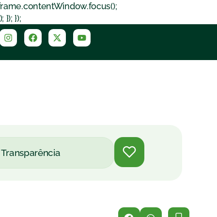
iframe.contentWindow.focus();
); });
Transparência