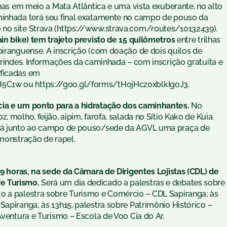
lhas em meio a Mata Atlântica e uma vista exuberante, no alto
aminhada terá seu final exatamente no campo de pouso da
 no site Strava (https://www.strava.com/routes/10132439).
ain bike) tem trajeto previsto de 15 quilômetros
entre trilhas
piranguense. A inscrição (com doação de dois quilos de
 brindes. Informações da caminhada – com inscrição gratuita e
ificadas em
5C1w ou https://goo.gl/forms/tH0jHcz0xblkIgoJ3.
cia e um ponto para a hidratação dos caminhantes.
No
 molho, feijão, aipim, farofa, salada no Sítio Kako de Kuia.
verá junto ao campo de pouso/sede da AGVL uma praça de
emonstração de rapel.
s 9 horas, na sede da Câmara de Dirigentes Lojistas (CDL) de
e Turismo.
Será um dia dedicado a palestras e debates sobre
0 a palestra sobre Turismo e Comércio – CDL Sapiranga; às
Sapiranga; às 13h15, palestra sobre Patrimônio Histórico –
Aventura e Turismo – Escola de Voo Cia do Ar.