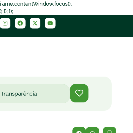
iframe.contentWindow.focus();
); });
Transparência