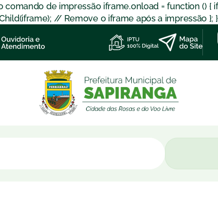
 o comando de impressão iframe.onload = function () { 
d(iframe); // Remove o iframe após a impressão }; }); }