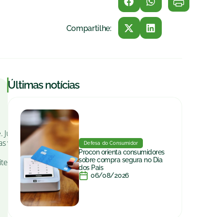
Compartilhe:
|
Últimas notícias
se. Juntaram-se a Trambique e
s vitórias em dois jogos
Defesa do Consumidor
Procon orienta consumidores
sobre compra segura no Dia
oite no Ginásio Nenezão,
dos Pais
06/08/2026