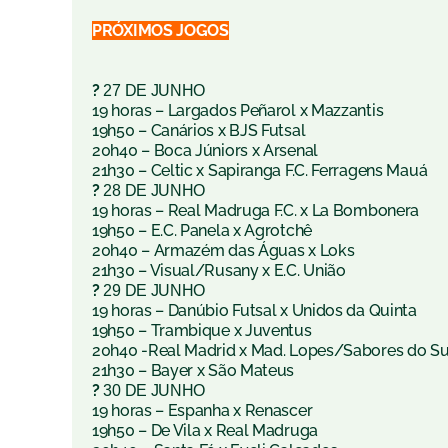
PRÓXIMOS JOGOS
?
27 DE JUNHO
19 horas – Largados Peñarol x Mazzantis
19h50 – Canários x BJS Futsal
20h40 – Boca Júniors x Arsenal
21h30 – Celtic x Sapiranga F.C. Ferragens Mauá
?
28 DE JUNHO
19 horas – Real Madruga F.C. x La Bombonera
19h50 – E.C. Panela x Agrotchê
20h40 – Armazém das Águas x Loks
21h30 – Visual/Rusany x E.C. União
?
29 DE JUNHO
19 horas – Danúbio Futsal x Unidos da Quinta
19h50 – Trambique x Juventus
20h40 -Real Madrid x Mad. Lopes/Sabores do Su
21h30 – Bayer x São Mateus
?
30 DE JUNHO
19 horas – Espanha x Renascer
19h50 – De Vila x Real Madruga