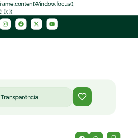
iframe.contentWindow.focus();
); });
Transparência