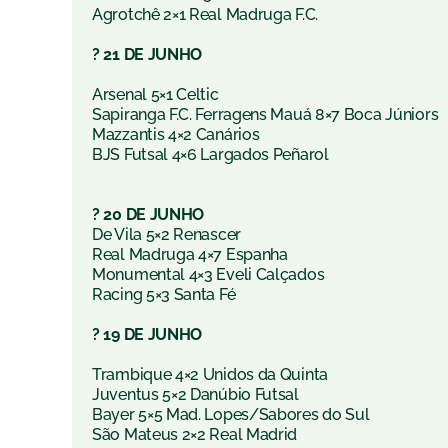
Agrotchê 2×1 Real Madruga F.C.
? 21 DE JUNHO
Arsenal 5×1 Celtic
Sapiranga F.C. Ferragens Mauá 8×7 Boca Júniors
Mazzantis 4×2 Canários
BJS Futsal 4×6 Largados Peñarol
? 20 DE JUNHO
De Vila 5×2 Renascer
Real Madruga 4×7 Espanha
Monumental 4×3 Eveli Calçados
Racing 5×3 Santa Fé
?
19 DE JUNHO
Trambique 4×2 Unidos da Quinta
Juventus 5×2 Danúbio Futsal
Bayer 5×5 Mad. Lopes/Sabores do Sul
São Mateus 2×2 Real Madrid