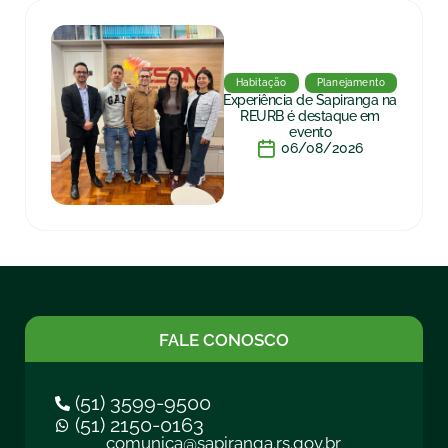
Habitação
Planejamento
Experiência de Sapiranga na
REURB é destaque em
evento
06/08/2026
FALE CONOSCO
(51) 3599-9500
(51) 2150-0163
comunica@sapiranga.rs.gov.br