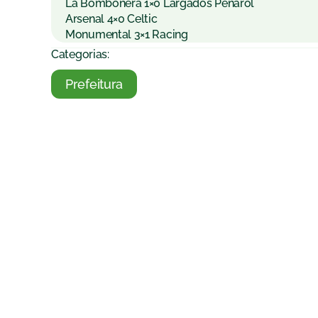
La Bombonera 1×0 Largados Peñarol
Arsenal 4×0 Celtic
Monumental 3×1 Racing
Categorias:
Prefeitura