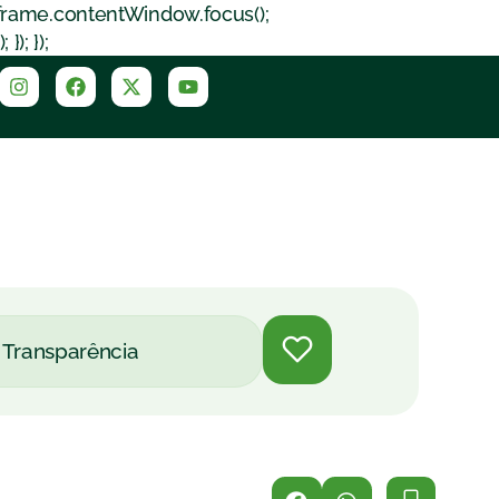
iframe.contentWindow.focus();
); });
Transparência