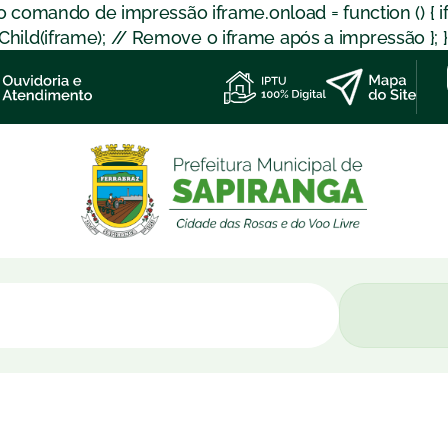
 o comando de impressão iframe.onload = function () { 
d(iframe); // Remove o iframe após a impressão }; }); }