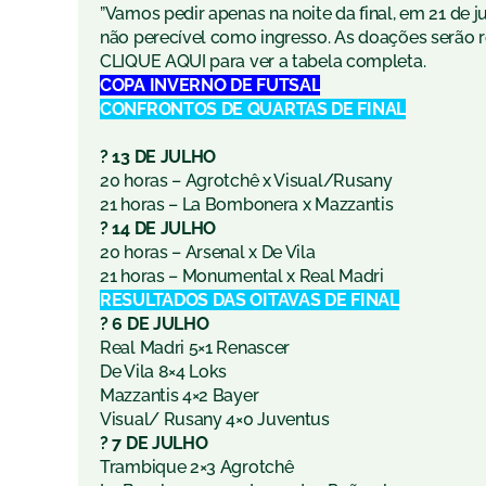
”Vamos pedir apenas na noite da final, em 21 de 
não perecível como ingresso. As doações serão r
CLIQUE AQUI para ver a tabela completa.
COPA INVERNO DE FUTSAL
CONFRONTOS DE QUARTAS DE FINAL
?
13 DE JULHO
20 horas – Agrotchê x Visual/Rusany
21 horas – La Bombonera x Mazzantis
?
14 DE JULHO
20 horas – Arsenal x De Vila
21 horas – Monumental x Real Madri
RESULTADOS DAS OITAVAS DE FINAL
?
6 DE JULHO
Real Madri 5×1 Renascer
De Vila 8×4 Loks
Mazzantis 4×2 Bayer
Visual/ Rusany 4×0 Juventus
?
7 DE JULHO
Trambique 2×3 Agrotchê