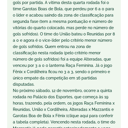
gols por partida. A vítima desta quarta rodada foi o
time Garotas Boas de Bola, que perdeu por 6 a 0 para
o líder e acabou saindo da zona de classificação para
segunda fase (tem a mesma pontuação e número de
vitórias do quarto colocado, mas perde no número de
gols sofridos). O time do União bateu o Reunidas por 8
a 0 e agora é o vice-líder pelo critério menor número
de gols sofridos. Quem entrou na zona de
classificação nesta rodada (pelo critério menor
número de gols sofridos) foi a equipe Alteradas, que
venceu por 3 a 0 o lanterna Raça Feminina. Já o jogo
Fênix x Cordilheira ficou no 3 a 3, sendo o primeiro e
único empate da competição em 16 partidas
disputadas.
No próximo sábado, 12 de novembro, ocorre a quinta
rodada no Palácio dos Esportes, que começa às 19
horas, trazendo, pela ordem, os jogos Raça Feminina x
Reunidas, União x Cordilheira, Alteradas x Mazzantis e
Garotas Boa de Bola x Fênix (clique aqui para conferir
a tabela completa). Vencendo nesta rodada, o time do