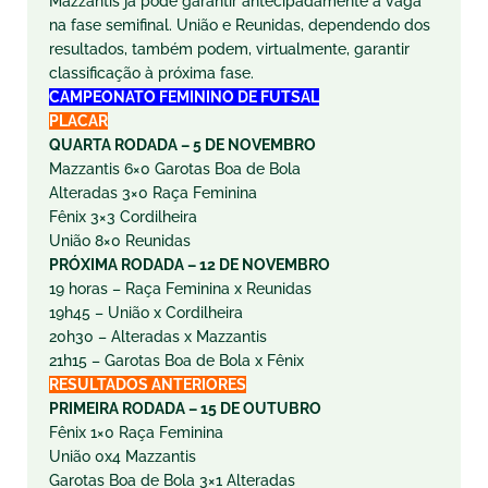
Mazzantis já pode garantir antecipadamente a vaga
na fase semifinal. União e Reunidas, dependendo dos
resultados, também podem, virtualmente, garantir
classificação à próxima fase.
CAMPEONATO FEMININO DE FUTSAL
PLACAR
QUARTA RODADA – 5 DE NOVEMBRO
Mazzantis 6×0 Garotas Boa de Bola
Alteradas 3×0 Raça Feminina
Fênix 3×3 Cordilheira
União 8×0 Reunidas
PRÓXIMA RODADA – 12 DE NOVEMBRO
19 horas – Raça Feminina x Reunidas
19h45 – União x Cordilheira
20h30 – Alteradas x Mazzantis
21h15 – Garotas Boa de Bola x Fênix
RESULTADOS ANTERIORES
PRIMEIRA RODADA – 15 DE OUTUBRO
Fênix 1×0 Raça Feminina
União 0x4 Mazzantis
Garotas Boa de Bola 3×1 Alteradas