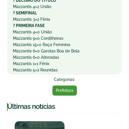
?
DECISÃO DO TÍTULO
Mazzantis 4×2 União
?
SEMIFINAL
Mazzantis 3×2 Fênix
?
PRIMEIRA FASE
Mazzantis 4×0 União
Mazzantis 9×0 Cordilheiras
Mazzantis 15×0 Raça Feminina
Mazzantis 6×0 Garotas Boa de Bola
Mazzantis 6×0 Alteradas
Mazzantis 1×1 Fênix
Mazzantis 5×2 Reunidas
Categorias:
Prefeitura
|
Últimas notícias