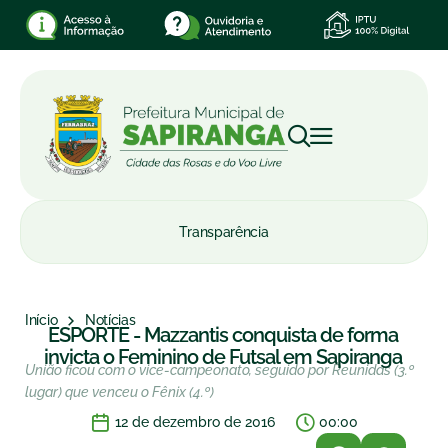
Transparência
Início
Notícias
ESPORTE - Mazzantis conquista de forma
invicta o Feminino de Futsal em Sapiranga
União ficou com o vice-campeonato, seguido por Reunidas (3.º
lugar) que venceu o Fênix (4.º)
12 de dezembro de 2016
00:00