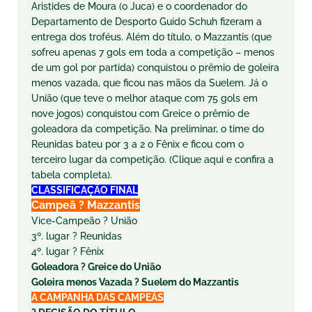
Aristides de Moura (o Juca) e o coordenador do
Departamento de Desporto Guido Schuh fizeram a
entrega dos troféus. Além do título, o Mazzantis (que
sofreu apenas 7 gols em toda a competição – menos
de um gol por partida) conquistou o prêmio de goleira
menos vazada, que ficou nas mãos da Suelem. Já o
União (que teve o melhor ataque com 75 gols em
nove jogos) conquistou com Greice o prêmio de
goleadora da competição. Na preliminar, o time do
Reunidas bateu por 3 a 2 o Fênix e ficou com o
terceiro lugar da competição. (Clique aqui e confira a
tabela completa).
CLASSIFICAÇÃO FINAL
Campeã ? Mazzantis
Vice-Campeão
?
União
3º. lugar
?
Reunidas
4º. lugar
?
Fênix
Goleadora
?
Greice do União
Goleira menos Vazada
?
Suelem do Mazzantis
A CAMPANHA DAS CAMPEÃS