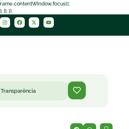
iframe.contentWindow.focus();
); });
Transparência