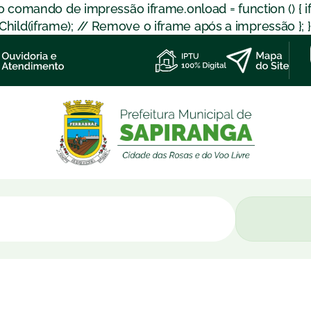
 o comando de impressão iframe.onload = function () { 
d(iframe); // Remove o iframe após a impressão }; }); }