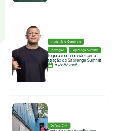
Indústria e Comércio
Inovação
Sapiranga Summit
Toguro é confirmado como
atração do Sapiranga Summit
07/08/2026
Defesa Civil
Sexta-feira de trabalho nas