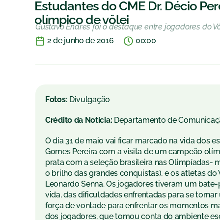
Estudantes do CME Dr. Décio Pe
olímpico de vôlei
Gustavo Endres foi o destaque entre jogadores do V
2 de junho de 2016
00:00
Fotos:
Divulgação
Crédito da Notícia:
Departamento de Comunicaç
O dia 31 de maio vai ficar marcado na vida dos e
Gomes Pereira com a visita de um campeão olímp
prata com a seleção brasileira nas Olimpíadas- 
o brilho das grandes conquistas), e os atletas do 
Leonardo Senna. Os jogadores tiveram um bate-p
vida, das dificuldades enfrentadas para se tornar
força de vontade para enfrentar os momentos mais
dos jogadores, que tomou conta do ambiente escol