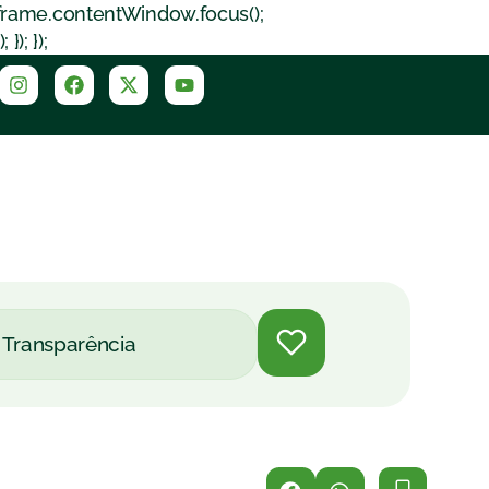
iframe.contentWindow.focus();
); });
Transparência