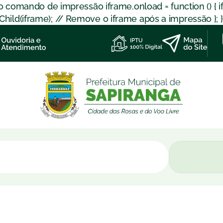
 o comando de impressão iframe.onload = function () { 
d(iframe); // Remove o iframe após a impressão }; }); }