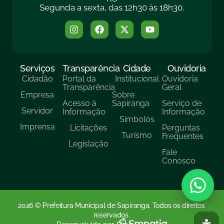
Segunda a sexta, das 12h30 às 18h30.
Serviços
Transparência
Cidade
Ouvidoria
Cidadão
Portal da
Institucional
Ouvidoria
Transparência
Geral
Empresa
Sobre
Acesso à
Sapiranga
Serviço de
Servidor
Informação
Informação
Símbolos
Imprensa
Licitações
Perguntas
Turísmo
Frequentes
Legislação
Fale
Conosco
2026 © Prefeitura Municipal de Sapiranga. Todos os direitos
reservados.