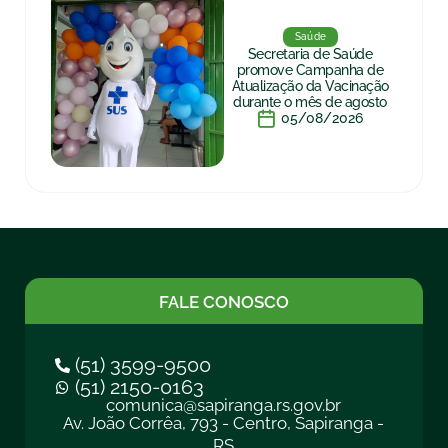
Saúde
Secretaria de Saúde
promove Campanha de
Atualização da Vacinação
durante o mês de agosto
05/08/2026
FALE CONOSCO
(51) 3599-9500
(51) 2150-0163
comunica@sapiranga.rs.gov.br
Av. João Corrêa, 793 - Centro, Sapiranga -
RS