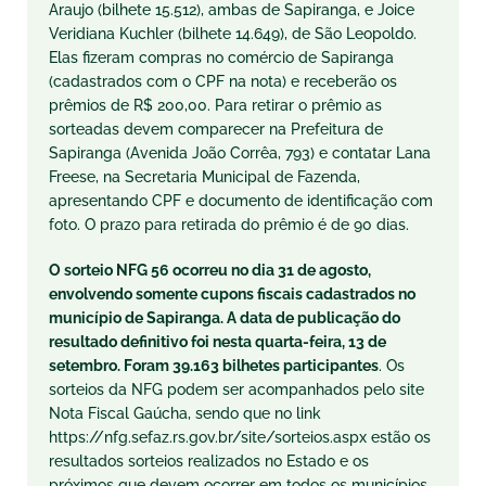
Araujo (bilhete 15.512), ambas de Sapiranga, e Joice
Veridiana Kuchler (bilhete 14.649), de São Leopoldo.
Elas fizeram compras no comércio de Sapiranga
(cadastrados com o CPF na nota) e receberão os
prêmios de R$ 200,00. Para retirar o prêmio as
sorteadas devem comparecer na Prefeitura de
Sapiranga (Avenida João Corrêa, 793) e contatar Lana
Freese, na Secretaria Municipal de Fazenda,
apresentando CPF e documento de identificação com
foto. O prazo para retirada do prêmio é de 90 dias.
O sorteio NFG 56 ocorreu no dia 31 de agosto,
envolvendo somente cupons fiscais cadastrados no
município de Sapiranga. A data de publicação do
resultado definitivo foi nesta quarta-feira, 13 de
setembro. Foram 39.163 bilhetes participantes
. Os
sorteios da NFG podem ser acompanhados pelo site
Nota Fiscal Gaúcha, sendo que no link
https://nfg.sefaz.rs.gov.br/site/sorteios.aspx estão os
resultados sorteios realizados no Estado e os
próximos que devem ocorrer em todos os municípios