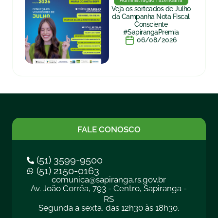
Administração Fazendária
Veja os sorteados de Julho
da Campanha Nota Fiscal
Consciente
#SapirangaPremia
06/08/2026
FALE CONOSCO
(51) 3599-9500
(51) 2150-0163
comunica@sapiranga.rs.gov.br
Av. João Corrêa, 793 - Centro, Sapiranga -
RS
Segunda a sexta, das 12h30 às 18h30.