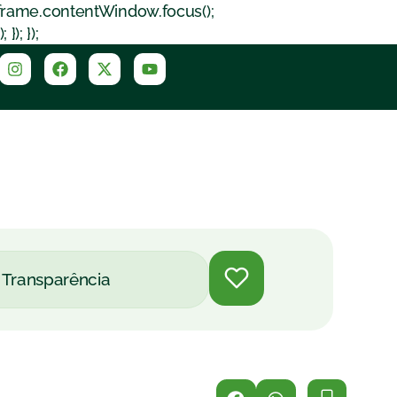
iframe.contentWindow.focus();
); });
Transparência