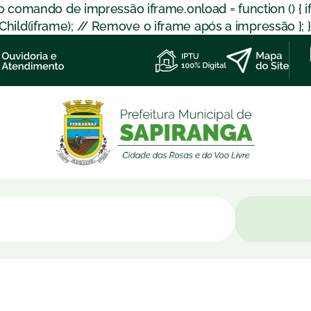
 o comando de impressão iframe.onload = function () { 
d(iframe); // Remove o iframe após a impressão }; }); }