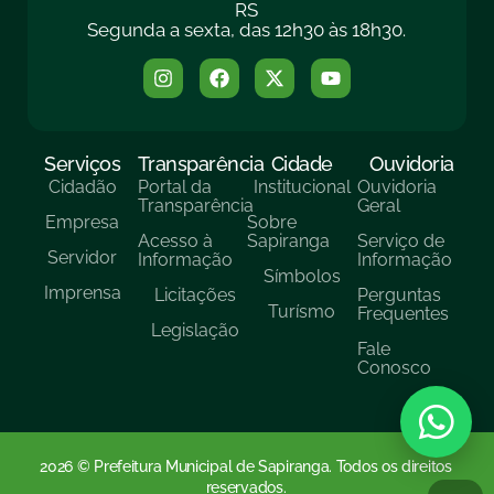
RS
Segunda a sexta, das 12h30 às 18h30.
Serviços
Transparência
Cidade
Ouvidoria
Cidadão
Portal da
Institucional
Ouvidoria
Transparência
Geral
Empresa
Sobre
Acesso à
Sapiranga
Serviço de
Servidor
Informação
Informação
Símbolos
Imprensa
Licitações
Perguntas
Turísmo
Frequentes
Legislação
Fale
Conosco
2026 © Prefeitura Municipal de Sapiranga. Todos os direitos
reservados.