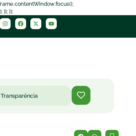
iframe.contentWindow.focus();
); });
Transparência