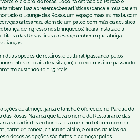
res e, é claro, de rosas. Logo na entrada do Parcão o
ue também traz apresentações artísticas (dança e música) em
ontado o Lounge das Rosas, um espaço mais intimista, com
ck, cervejas artesanais, além de um palco com música acústica
cobrança de ingresso nos brinquedos) ficará instalado à
ultifeira das Rosas ficará o espaço coberto que abriga
 crianças.
com duas opções de roteiros: o cultural (passando pelos
numentos e locais de visitação) e o ecoturístico (passando
vamente custando 10 e 15 reais.
opções de almoço, janta e lanche é oferecido no Parque do
sta das Rosas. Na área que leva o nome de Restaurante das
janta (a partir das 20 horas até a meia-noite) com comida
a, carne de panela, chucrute, aipim, e outras delícias da
hes e doces as opções são fartas, a começar pelos