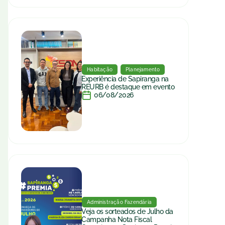
Habitação
Planejamento
Experiência de Sapiranga na
REURB é destaque em evento
06/08/2026
Administração Fazendária
Veja os sorteados de Julho da
Campanha Nota Fiscal