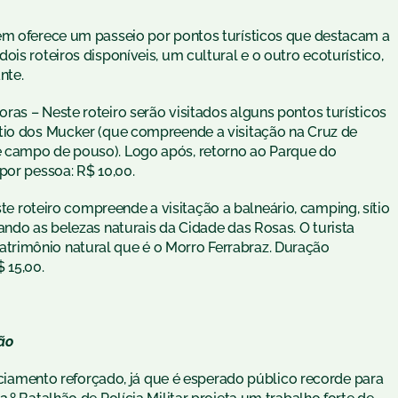
ém oferece um passeio por pontos turísticos que destacam a
is roteiros disponíveis, um cultural e o outro ecoturístico,
nte.
horas – Neste roteiro serão visitados alguns pontos turísticos
ítio dos Mucker (que compreende a visitação na Cruz de
 campo de pouso). Logo após, retorno ao Parque do
por pessoa: R$ 10,00.
ste roteiro compreende a visitação a balneário, camping, sítio
ando as belezas naturais da Cidade das Rosas. O turista
rimônio natural que é o Morro Ferrabraz. Duração
 15,00.
cão
liciamento reforçado, já que é esperado público recorde para