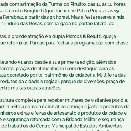
çada com animação da Turma do Pirulito, das 14 às 16 horas.
são Renato Borghetti (que tocará no Palco Popular, às 19
Ferrabraz, a partir das 23 horas). Mas a festa reserva ainda
4.º Enduro das Rosas, com largada no portão lateral do
as, a grande atração é a dupla Marcos & Belutti, que já
que retorna ao Parcão para fechar a programação com chave
pletando 51 anos desde a sua primeira edição, além dos
esanato, praças de alimentação (com destaque para as
ta decretado por lei patrimônio da cidade), a Multifeira das
odutos da cidade e região), parque de diversões, praça de
entre muitas outras atrações.
utura completa para receber milhares de visitantes por dia,
m direito a comida colonial no almoço e janta e produtos da
nheiros extras e feiras de artesanato e produtos da cidade e
 e segurança reforçada com a Brigada Militar e segurança
 de trabalhos do Centro Municipal de Estudos Ambientais