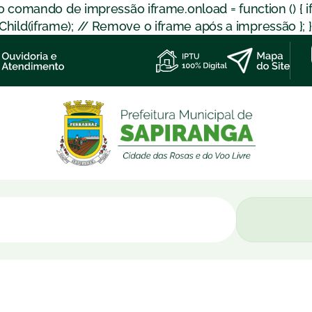
 o comando de impressão iframe.onload = function () { 
d(iframe); // Remove o iframe após a impressão }; }); }