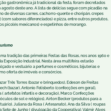
ação gastronômica já tradicional da festa, foram decretados
 agosto deste ano. A lista de delícias segue com picadão na
ho de diversas carnes, cachorro-quente e choripán, crepes
(com sabores diferenciados) e pizza, entre outros produtos,
 (os picolés mexicanos) e espetinhos de morango.
turismo
uma tradição das primeiras Festas das Rosas, nos anos 1960 e
Exposição Industrial. Nesta área multifeira estarão
lçado e vestuário a perfumes e cosméticos, bijuterias e
mo oferta de imóveis e consórcios.
zar Três Torres (bazar e brinquedos), Edeson de Freitas
nnech (bazar), Antonio Felisberto (confecções em geral),
na ( artefatos infantis e decoração), Marco Confecções
, óculos de sol e relógios), Airton Becker (produtos para a
tuário). Juliana da Rosa ( Artesanato), Ana da Silva ( roupas
iva Sete de Junho ( divulgação da Cooperativa), Valmir Alves