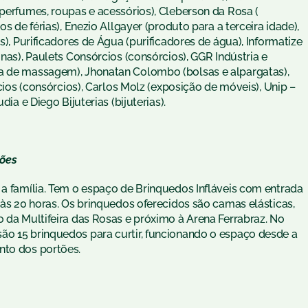
(perfumes, roupas e acessórios), Cleberson da Rosa (
os de férias), Enezio Allgayer (produto para a terceira idade),
s), Purificadores de Água (purificadores de água), Informatize
inas), Paulets Consórcios (consórcios), GGR Indústria e
ha de massagem), Jhonatan Colombo (bolsas e alpargatas),
rcios (consórcios), Carlos Molz (exposição de móveis), Unip –
dia e Diego Bijuterias (bijuterias).
sões
 a família. Tem o espaço de Brinquedos Infláveis com entrada
 às 20 horas. Os brinquedos oferecidos são camas elásticas,
o da Multifeira das Rosas e próximo à Arena Ferrabraz. No
ão 15 brinquedos para curtir, funcionando o espaço desde a
nto dos portões.