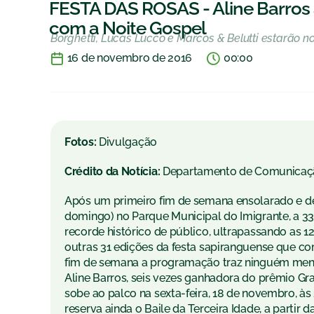
FESTA DAS ROSAS - Aline Barros
com a Noite Gospel
Borghetti, Lucas Lucco e Marcos & Belutti estarão 
16 de novembro de 2016
00:00
Fotos:
Divulgação
Crédito da Notícia:
Departamento de Comunicaç
Após um primeiro fim de semana ensolarado e de 
domingo) no Parque Municipal do Imigrante, a 3
recorde histórico de público, ultrapassando as 12
outras 31 edições da festa sapiranguense que com
fim de semana a programação traz ninguém menos
Aline Barros, seis vezes ganhadora do prêmio Gr
sobe ao palco na sexta-feira, 18 de novembro, às 
reserva ainda o Baile da Terceira Idade, a partir 