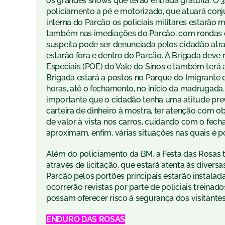
os grandes shows que terão entrada gratuita. O 32
policiamento a pé e motorizado, que atuará conj
interna do Parcão os policiais militares estarão
também nas imediações do Parcão, com rondas o
suspeita pode ser denunciada pelos cidadão atra
estarão fora e dentro do Parcão. A Brigada deve
Especiais (POE) do Vale do Sinos e também terá
Brigada estará a postos no Parque do Imigrante d
horas, até o fechamento, no início da madrugada
importante que o cidadão tenha uma atitude preve
carteira de dinheiro à mostra, ter atenção com ob
de valor à vista nos carros, cuidando com o fec
aproximam, enfim, várias situações nas quais é po
Além do policiamento da BM, a Festa das Rosas t
através de licitação, que estará atenta às divers
Parcão pelos portões principais estarão instala
ocorrerão revistas por parte de policiais treinad
possam oferecer risco à segurança dos visitantes
ENDURO DAS ROSAS