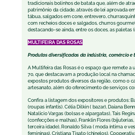
tradicionais bolinhos de batata que, além de atr
patrimônio da cidade, através de lei aprovada em
tábua, salgados em cone, entrevero, churrasquin
com recheios doces e salgados, churros gourmet 
destacando-se ainda, entre os doces, as paletas
MULTIFEIRA DAS ROSAS
Produtos diversificados da indústria, comércio e 
A Multifeira das Rosas é o espaço que remete a 
70, que destacavam a produção local na chamada 
expostos produtos diversos da região, como o ca
artesanato, além do oferecimento de serviços co
Confira a listagem dos expositores e produtos: Ba
(roupas infantis). Célia Dilkin ( bazar), Daiana Be
Natalicio Vargas (bolsas e alpargatas), Tais Regi
(confecções e malhas), Franklin Flores (bijuterias
terceira idade), Ronaldo Silva ( moda íntima e ves
femininas), Cristiana Tisato (chinelos), Cooperat