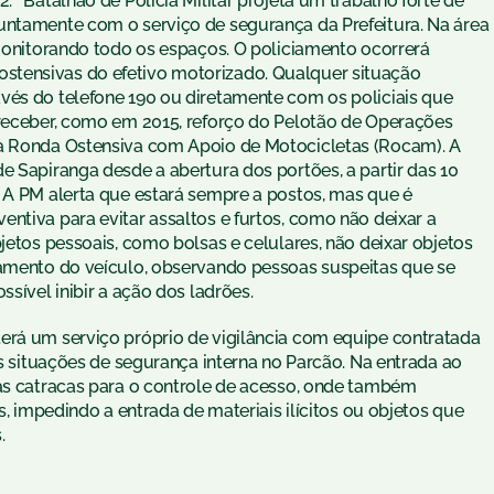
.º Batalhão de Polícia Militar projeta um trabalho forte de
untamente com o serviço de segurança da Prefeitura. Na área
 monitorando todo os espaços. O policiamento ocorrerá
stensivas do efetivo motorizado. Qualquer situação
vés do telefone 190 ou diretamente com os policiais que
 receber, como em 2015, reforço do Pelotão de Operações
 a Ronda Ostensiva com Apoio de Motocicletas (Rocam). A
e Sapiranga desde a abertura dos portões, a partir das 10
. A PM alerta que estará sempre a postos, mas que é
ntiva para evitar assaltos e furtos, como não deixar a
jetos pessoais, como bolsas e celulares, não deixar objetos
hamento do veículo, observando pessoas suspeitas que se
ssível inibir a ação dos ladrões.
erá um serviço próprio de vigilância com equipe contratada
as situações de segurança interna no Parcão. Na entrada ao
das catracas para o controle de acesso, onde também
os, impedindo a entrada de materiais ilícitos ou objetos que
.