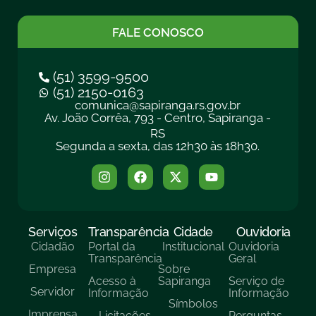
FALE CONOSCO
(51) 3599-9500
(51) 2150-0163
comunica@sapiranga.rs.gov.br
Av. João Corrêa, 793 - Centro, Sapiranga -
RS
Segunda a sexta, das 12h30 às 18h30.
Serviços
Transparência
Cidade
Ouvidoria
Cidadão
Portal da
Institucional
Ouvidoria
Transparência
Geral
Empresa
Sobre
Acesso à
Sapiranga
Serviço de
Servidor
Informação
Informação
Símbolos
Imprensa
Licitações
Perguntas