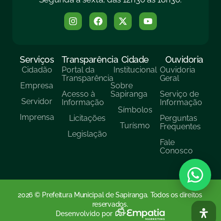
Serviços
Transparência
Cidade
Ouvidoria
Cidadão
Portal da
Institucional
Ouvidoria
Transparência
Geral
Empresa
Sobre
Acesso à
Sapiranga
Serviço de
Servidor
Informação
Informação
Símbolos
Imprensa
Licitações
Perguntas
Turísmo
Frequentes
Legislação
Fale
Conosco
2026 © Prefeitura Municipal de Sapiranga. Todos os direitos
reservados.
Desenvolvido por