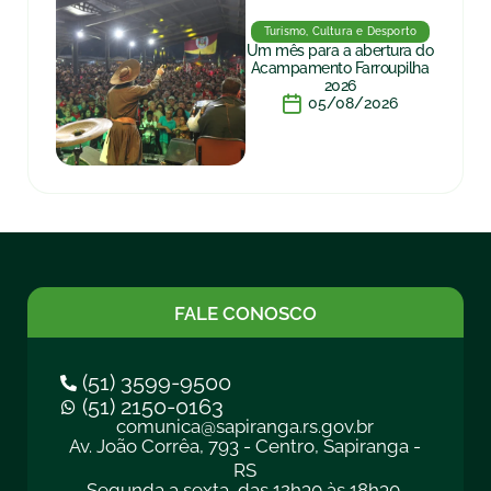
Turismo, Cultura e Desporto
Um mês para a abertura do
Acampamento Farroupilha
2026
05/08/2026
FALE CONOSCO
(51) 3599-9500
(51) 2150-0163
comunica@sapiranga.rs.gov.br
Av. João Corrêa, 793 - Centro, Sapiranga -
RS
Segunda a sexta, das 12h30 às 18h30.