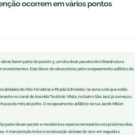
enção ocorrem em vários pontos
obras fazem parte do pacote 3, um dos doze pacotes de infraestrutura
investimentos. Este bloco de obras iniciou pelo recapeamento asfáltico da
ocalidades do Alto Ferrabraz e Picada Schneider, na zona rural que estão
conserto no canal da Avenida Teutônio Vilela, no bairro São Jacó já começou.
chuvas do mês de junho. O recapeamento asfáltico na rua Jacob Milton
 faz parte desse pacote e receberá os reparos necessários nos próximos dias.
. A manutenção inclui a recolocação da base da via e em seguida a