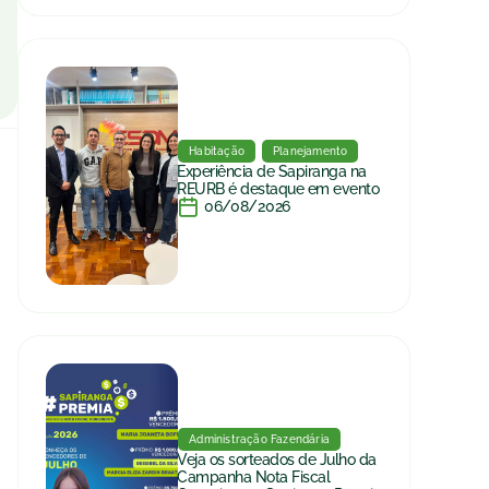
Habitação
Planejamento
Experiência de Sapiranga na
REURB é destaque em evento
06/08/2026
Administração Fazendária
Veja os sorteados de Julho da
Campanha Nota Fiscal