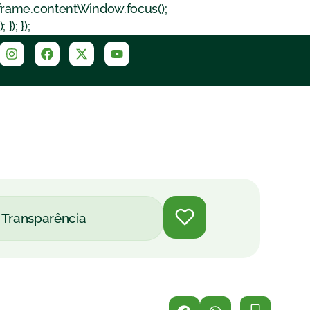
iframe.contentWindow.focus();
); });
Transparência