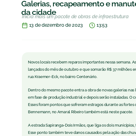
Galerias, recapeamento e manut
da cidade
Inicia mais um pacote de obras de infraestrutura
13 de dezembro de 2023
13:53
Novos locais recebem reparos importantes nessa semana. As 
lançados do mês de outubro e que somarão R$ 37 milhões em 
rua Kraemer-Eck, no bairro Centenário.
Dentro do mesmo pacote entra a obra de novas galerias nas l
em fase de produção industrial e depois serão instaladas. O 
Esses foram pontos que sofreram estragos durante as fortes 
Bennemann, no Amaral Ribeiro também está neste pacote.
A estrada Sapiranga-Dois Irmãos, que liga os dois municípios,
Esse ponto também teve danos causados pela ação das chuvas