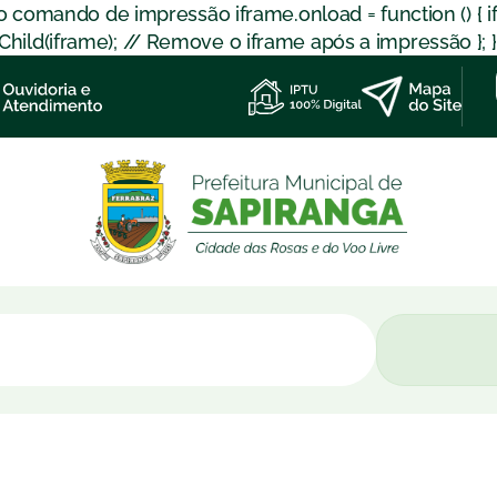
 o comando de impressão iframe.onload = function () { 
d(iframe); // Remove o iframe após a impressão }; }); }