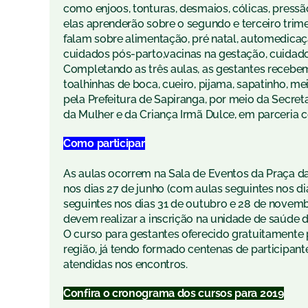
como enjoos, tonturas, desmaios, cólicas, pres
elas aprenderão sobre o segundo e terceiro trime
falam sobre alimentação, pré natal, automedicação
cuidados pós-parto,vacinas na gestação, cuidad
Completando as três aulas, as gestantes recebem
toalhinhas de boca, cueiro, pijama, sapatinho, m
pela Prefeitura de Sapiranga, por meio da Secret
da Mulher e da Criança Irmã Dulce, em parceria 
Como participar
As aulas ocorrem na Sala de Eventos da Praça da
nos dias 27 de junho (com aulas seguintes nos di
seguintes nos dias 31 de outubro e 28 de novem
devem realizar a inscrição na unidade de saúde d
O curso para gestantes oferecido gratuitamente 
região, já tendo formado centenas de participa
atendidas nos encontros.
Confira o cronograma dos cursos para 2019