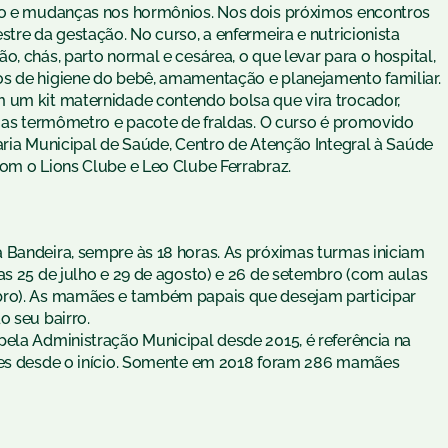
são e mudanças nos hormônios. Nos dois próximos encontros
stre da gestação. No curso, a enfermeira e nutricionista
, chás, parto normal e cesárea, o que levar para o hospital,
os de higiene do bebê, amamentação e planejamento familiar.
 um kit maternidade contendo bolsa que vira trocador,
eias termômetro e pacote de fraldas. O curso é promovido
aria Municipal de Saúde, Centro de Atenção Integral à Saúde
com o Lions Clube e Leo Clube Ferrabraz.
 Bandeira, sempre às 18 horas. As próximas turmas iniciam
as 25 de julho e 29 de agosto) e 26 de setembro (com aulas
bro). As mamães e também papais que desejam participar
o seu bairro.
pela Administração Municipal desde 2015, é referência na
ntes desde o início. Somente em 2018 foram 286 mamães