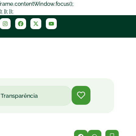
iframe.contentWindow.focus();
); });
Transparência