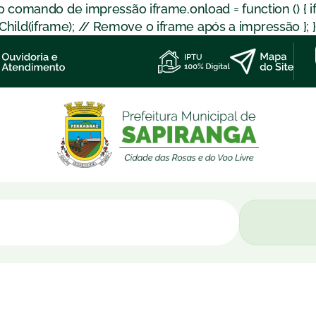
 o comando de impressão iframe.onload = function () { 
d(iframe); // Remove o iframe após a impressão }; }); }