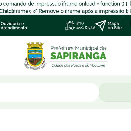
 o comando de impressão iframe.onload = function () { 
d(iframe); // Remove o iframe após a impressão }; }); }