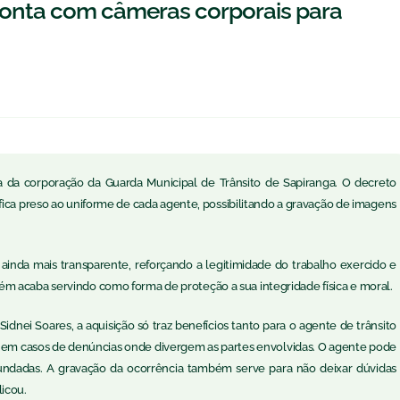
 conta com câmeras corporais para
dia da corporação da Guarda Municipal de Trânsito de Sapiranga. O decreto
ca preso ao uniforme de cada agente, possibilitando a gravação de imagens
ainda mais transparente, reforçando a legitimidade do trabalho exercido e
m acaba servindo como forma de proteção a sua integridade física e moral.
dnei Soares, a aquisição só traz benefícios tanto para o agente de trânsito
a em casos de denúncias onde divergem as partes envolvidas. O agente pode
nfundadas. A gravação da ocorrência também serve para não deixar dúvidas
icou.