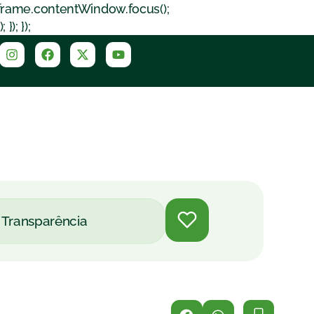
iframe.contentWindow.focus();
); });
Transparência