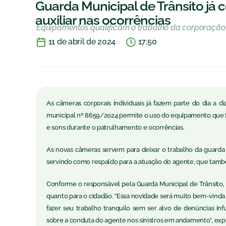
Guarda Municipal de Trânsito já
auxiliar nas ocorrências
Equipamentos qualificam o trabalho da corporação
11 de abril de 2024
17:50
As câmeras corporais individuais já fazem parte do dia a 
municipal nº 8659/2024 permite o uso do equipamento que fi
e sons durante o patrulhamento e ocorrências.
As novas câmeras servem para deixar o trabalho da guarda 
servindo como respaldo para a atuação do agente, que també
Conforme o responsável pela Guarda Municipal de Trânsito, Si
quanto para o cidadão. “Essa novidade será muito bem-vind
fazer seu trabalho tranquilo sem ser alvo de denúncias i
sobre a conduta do agente nos sinistros em andamento”, expl