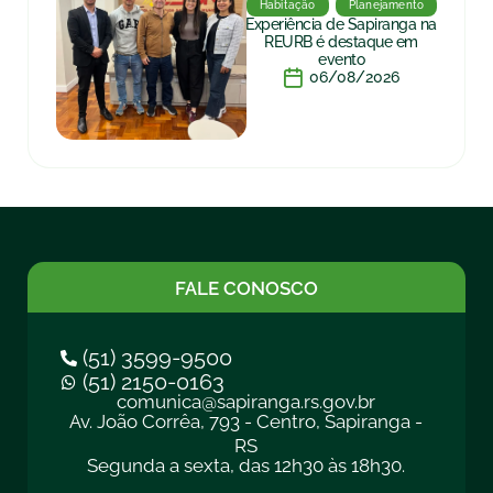
Habitação
Planejamento
Experiência de Sapiranga na
REURB é destaque em
evento
06/08/2026
FALE CONOSCO
(51) 3599-9500
(51) 2150-0163
comunica@sapiranga.rs.gov.br
Av. João Corrêa, 793 - Centro, Sapiranga -
RS
Segunda a sexta, das 12h30 às 18h30.