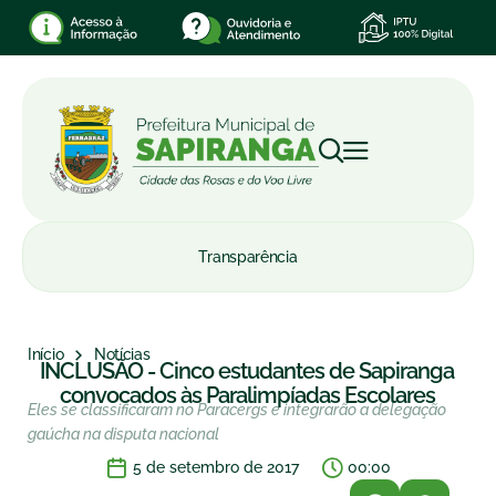
Transparência
Início
Notícias
INCLUSÃO - Cinco estudantes de Sapiranga
convocados às Paralimpíadas Escolares
Eles se classificaram no Paracergs e integrarão a delegação
gaúcha na disputa nacional
5 de setembro de 2017
00:00