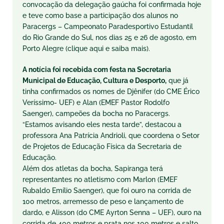
convocação da delegação gaúcha foi confirmada hoje
e teve como base a participação dos alunos no
Paracergs – Campeonato Paradesportivo Estudantil
do Rio Grande do Sul, nos dias 25 e 26 de agosto, em
Porto Alegre (clique aqui e saiba mais).
A notícia foi recebida com festa na Secretaria
Municipal de Educação, Cultura e Desporto,
que já
tinha confirmados os nomes de Djênifer (do CME Érico
Veríssimo- UEF) e Alan (EMEF Pastor Rodolfo
Saenger), campeões da bocha no Paracergs.
“Estamos avisando eles nesta tarde”, destacou a
professora Ana Patrícia Andrioli, que coordena o Setor
de Projetos de Educação Física da Secretaria de
Educação.
Além dos atletas da bocha, Sapiranga terá
representantes no atletismo com Marlon (EMEF
Rubaldo Emílio Saenger), que foi ouro na corrida de
100 metros, arremesso de peso e lançamento de
dardo, e Alisson (do CME Ayrton Senna – UEF), ouro na
corrida de 400 metros e prata nos 100 metros e salto