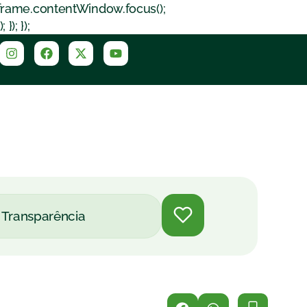
iframe.contentWindow.focus();
); });
Transparência