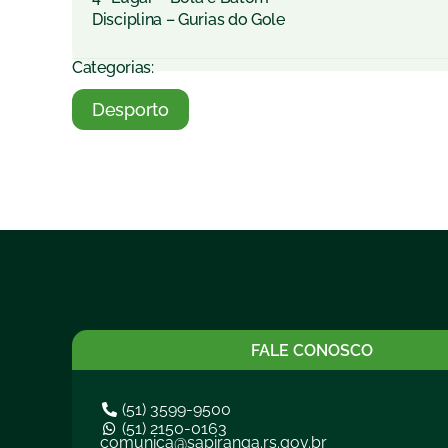
Disciplina – Gurias do Gole
Categorias:
Desporto
FALE CONOSCO
(51) 3599-9500
(51) 2150-0163
comunica@sapiranga.rs.gov.br