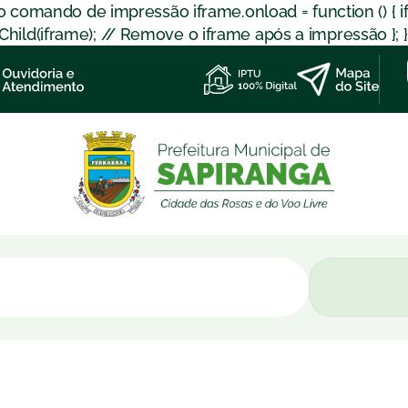
 o comando de impressão iframe.onload = function () { 
d(iframe); // Remove o iframe após a impressão }; }); }