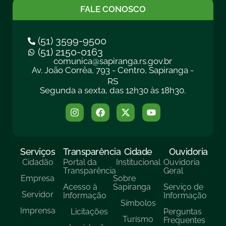
FALE CONOSCO
(51) 3599-9500
(51) 2150-0163
comunica@sapiranga.rs.gov.br
Av. João Corrêa, 793 - Centro, Sapiranga -
RS
Segunda a sexta, das 12h30 às 18h30.
Serviços
Transparência
Cidade
Ouvidoria
Cidadão
Portal da
Institucional
Ouvidoria
Transparência
Geral
Empresa
Sobre
Acesso à
Sapiranga
Serviço de
Servidor
Informação
Informação
Símbolos
Imprensa
Licitações
Perguntas
Turísmo
Frequentes