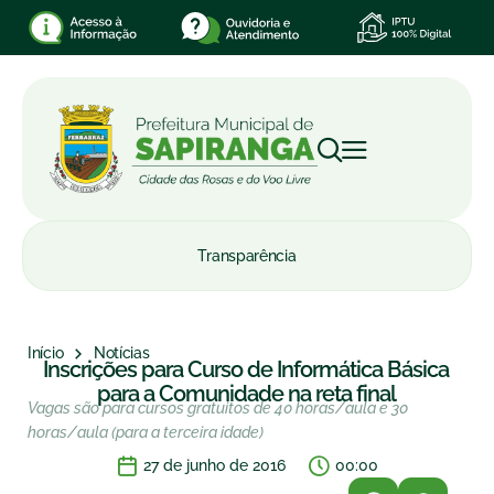
Transparência
Início
Notícias
Inscrições para Curso de Informática Básica
para a Comunidade na reta final
Vagas são para cursos gratuitos de 40 horas/aula e 30
horas/aula (para a terceira idade)
27 de junho de 2016
00:00